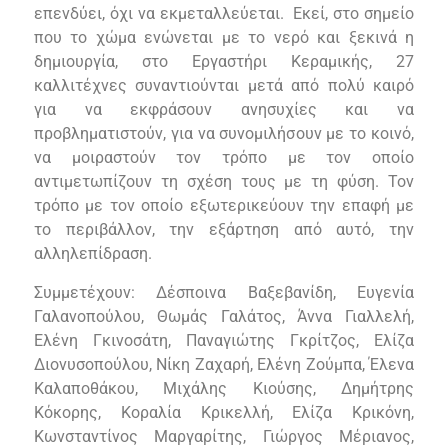
επενδύει, όχι να εκμεταλλεύεται. Εκεί, στο σημείο
που το χώμα ενώνεται με το νερό και ξεκινά η
δημιουργία, στο Εργαστήρι Κεραμικής, 27
καλλιτέχνες συναντιούνται μετά από πολύ καιρό
για να εκφράσουν ανησυχίες και να
προβληματιστούν, για να συνομιλήσουν με το κοινό,
να μοιραστούν τον τρόπο με τον οποίο
αντιμετωπίζουν τη σχέση τους με τη φύση. Τον
τρόπο με τον οποίο εξωτερικεύουν την επαφή με
το περιβάλλον, την εξάρτηση από αυτό, την
αλληλεπίδραση.
Συμμετέχουν:
Δέσποινα Βαξεβανίδη, Ευγενία
Γαλανοπούλου, Θωμάς Γαλάτος, Άννα Γιαλλελή,
Ελένη Γκινοσάτη, Παναγιώτης Γκρίτζος, Ελίζα
Διονυσοπούλου, Νίκη Ζαχαρή, Ελένη Ζούμπα, Έλενα
Καλαποθάκου, Μιχάλης Κιούσης, Δημήτρης
Κόκορης, Κοραλία Κρικελλή, Ελίζα Κρικόνη,
Κωνσταντίνος Μαργαρίτης, Γιώργος Μέριανος,