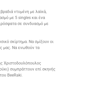
 βραδιά ντυμ
ένη με λαϊκά,
σμό με 5 singles και ένα
πρόσφατα σε συνδυασμό με
υσικό σκίρτημα. Να σμίξουν οι
ς μας. Να ενωθούν τα
ης Χριστοδουλόπουλος
ζούκ
ι) συμπράττουν επί σκηνής
του BeeRaki.