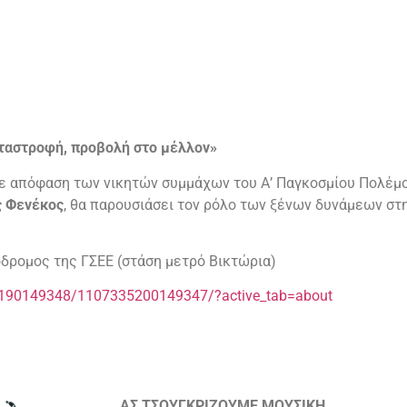
αταστροφή, προβολή στο μέλλον»
ε απόφαση των νικητών συμμάχων του Α’ Παγκοσμίου Πολέμο
ς Φενέκος
, θα παρουσιάσει τον ρόλο των ξένων δυνάμεων στ
όδρομος της ΓΣΕΕ (στάση μετρό Βικτώρια)
5190149348/1107335200149347/?active_tab=about
ΑΣ ΤΣΟΥΓΚΡΙΖΟΥΜΕ ΜΟΥΣΙΚΗ