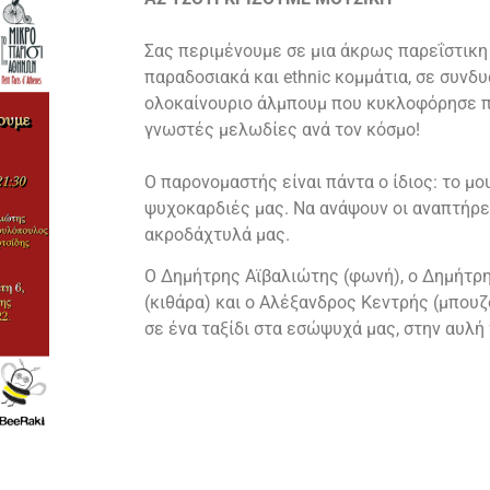
Σας περιμένουμε σε μια άκρως παρεΐστικη
παραδοσιακά και ethnic κομμάτια,
σε συνδυα
ολοκαίνουριο άλμπουμ που κυκλοφόρησε 
γνωστές μελωδίες ανά τον κόσμο!
Ο παρονομαστής είναι πάντα ο ίδιος: το μο
ψυχοκαρδιές μας. Να ανάψουν οι αναπτήρε
ακροδάχτυλά μας.
Ο Δημήτρης Αϊβαλιώτης (φωνή), o Δημήτρ
(κιθάρα) και ο Αλέξανδρος Κεντρής (μπου
σε ένα
ταξίδι στα εσώψυχά μας, στην αυλή 